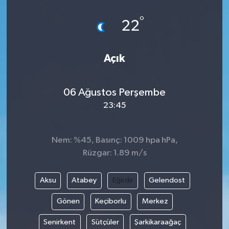
°
22
Açık
06 Ağustos Perşembe
23:45
Nem: %45, Basınç: 1009 hpa hPa,
Rüzgar: 1.89 m/s
Aksu
Atabey
Eğirdir
Gelendost
Gönen
Keçiborlu
Merkez
Senirkent
Sütçüler
Şarkikaraağaç