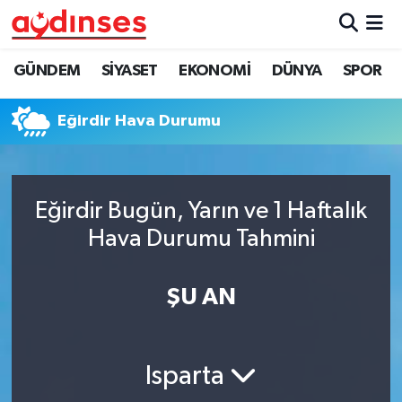
GÜNDEM
Nöbetçi Eczaneler
GÜNDEM
SİYASET
EKONOMİ
DÜNYA
SPOR
SİYASET
Hava Durumu
Eğirdir Hava Durumu
EKONOMİ
Aydin Namaz Vakitleri
DÜNYA
Trafik Durumu
Eğirdir Bugün, Yarın ve 1 Haftalık
Hava Durumu Tahmini
SPOR
Süper Lig Puan Durumu ve Fikstür
ŞU AN
MAGAZİN
Tüm Manşetler
YAŞAM
Son Dakika Haberleri
Isparta
Haber Arşivi