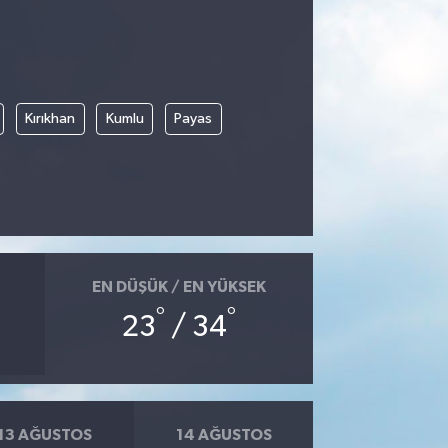
Kırıkhan
Kumlu
Payas
EN DÜŞÜK / EN YÜKSEK
°
°
23
/ 34
13 AĞUSTOS
14 AĞUSTOS