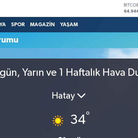
BITCO
64.94
DOLA
47,74
YA
SPOR
MAGAZİN
YAŞAM
EURO
55,25
rumu
STERL
64,481
GRAM 
6660.
BİST1
ün, Yarın ve 1 Haftalık Hava D
13.779
Hatay
°
34