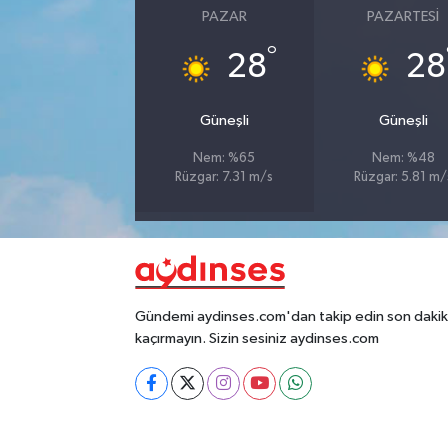
PAZAR
PAZARTESI
°
28
28
Güneşli
Güneşli
Nem: %65
Nem: %48
Rüzgar: 7.31 m/s
Rüzgar: 5.81 m/
Gündemi aydinses.com'dan takip edin son dakika
kaçırmayın. Sizin sesiniz aydinses.com