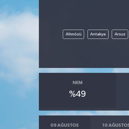
Altınözü
Antakya
Arsuz
NEM
%49
09 AĞUSTOS
10 AĞUSTO