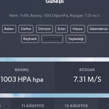
Güneşli
Nem: %49, Basınç: 1003 hpa hPa, Rüzgar: 7.31 m/s
Belen
Defne
Dörtyol
Erzin
Hassa
İskenderun
Reyhanlı
Samandağ
Yayladağı
BASINÇ
RÜZGAR
1003 HPA
7.31 M/S
hpa
S
11 AĞUSTOS
12 AĞUSTOS