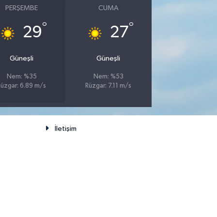
PERŞEMBE
CUMA
°
°
29
27
Güneşli
Güneşli
Nem: %35
Nem: %53
Rüzgar: 6.89 m/s
Rüzgar: 7.11 m/s
İletişim