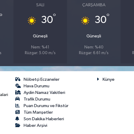
SALI
ÇARŞAMBA
°
°
°
30
30
Güneşli
Güneşli
Nem: %41
Nem: %40
s
Rüzgar: 5.00 m/s
Rüzgar: 6.61 m/s
Nöbetçi Eczaneler
Künye
Hava Durumu
Aydin Namaz Vakitleri
lari
Trafik Durumu
Puan Durumu ve Fikstür
Tüm Manşetler
Son Dakika Haberleri
Haber Arşivi