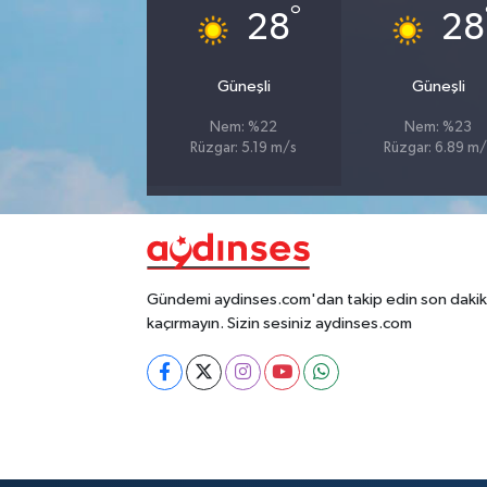
°
28
28
Güneşli
Güneşli
Nem: %22
Nem: %23
Rüzgar: 5.19 m/s
Rüzgar: 6.89 m/
Gündemi aydinses.com'dan takip edin son dakika
kaçırmayın. Sizin sesiniz aydinses.com