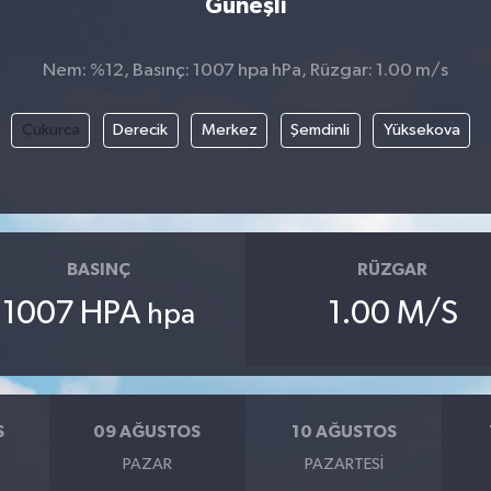
Güneşli
Nem: %12, Basınç: 1007 hpa hPa, Rüzgar: 1.00 m/s
Çukurca
Derecik
Merkez
Şemdinli
Yüksekova
BASINÇ
RÜZGAR
1007 HPA
1.00 M/S
hpa
S
09 AĞUSTOS
10 AĞUSTOS
PAZAR
PAZARTESI