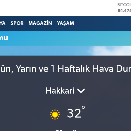
BITCO
64.47
DOLA
47,59
YA
SPOR
MAGAZİN
YAŞAM
EURO
55,133
mu
STERL
64,25
GRAM 
6518.
BİST1
n, Yarın ve 1 Haftalık Hava D
13.703
Hakkari
°
32