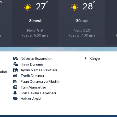
°
°
°
27
28
Güneşli
Güneşli
Nem: %19
Nem: %20
s
Rüzgar: 6.50 m/s
Rüzgar: 7.00 m/s
Nöbetçi Eczaneler
Künye
Hava Durumu
Aydin Namaz Vakitleri
lari
Trafik Durumu
Puan Durumu ve Fikstür
Tüm Manşetler
Son Dakika Haberleri
Haber Arşivi