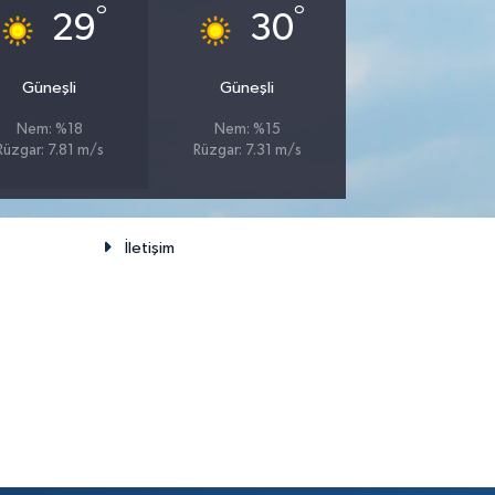
°
°
29
30
Güneşli
Güneşli
Nem: %18
Nem: %15
Rüzgar: 7.81 m/s
Rüzgar: 7.31 m/s
İletişim