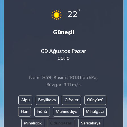
°
22
Güneşli
09 Ağustos Pazar
09:15
Nem: %59, Basınç: 1013 hpa hPa,
Rüzgar: 3.11 m/s
Alpu
Beylikova
Çifteler
Günyüzü
Han
İnönü
Mahmudiye
Mihalgazi
Mihalıççık
Odunpazarı
Sarıcakaya