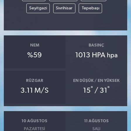
Seyitgazi
Sivrihisar
Tepebaşı
NEM
BASINÇ
%59
1013 HPA
hpa
RÜZGAR
EN DÜŞÜK / EN YÜKSEK
°
°
3.11 M/S
15
/ 31
10 AĞUSTOS
11 AĞUSTOS
PAZARTESI
SALI