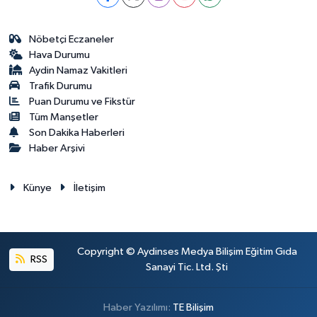
Nöbetçi Eczaneler
Hava Durumu
Aydin Namaz Vakitleri
Trafik Durumu
Puan Durumu ve Fikstür
Tüm Manşetler
Son Dakika Haberleri
Haber Arşivi
Künye
İletişim
Copyright © Aydinses Medya Bilişim Eğitim Gıda
RSS
Sanayi Tic. Ltd. Şti
Haber Yazılımı:
TE Bilişim