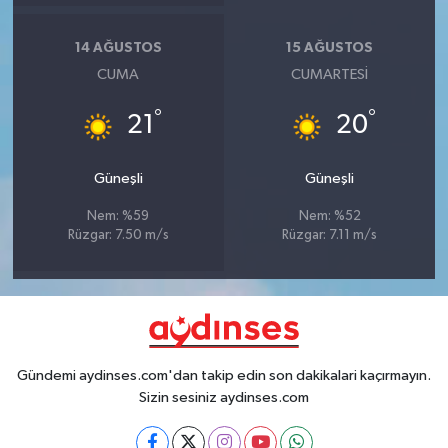
14 AĞUSTOS
15 AĞUSTOS
CUMA
CUMARTESI
°
°
21
20
Güneşli
Güneşli
Nem: %59
Nem: %52
Rüzgar: 7.50 m/s
Rüzgar: 7.11 m/s
Gündemi aydinses.com'dan takip edin son dakikalari kaçırmayın.
Sizin sesiniz aydinses.com