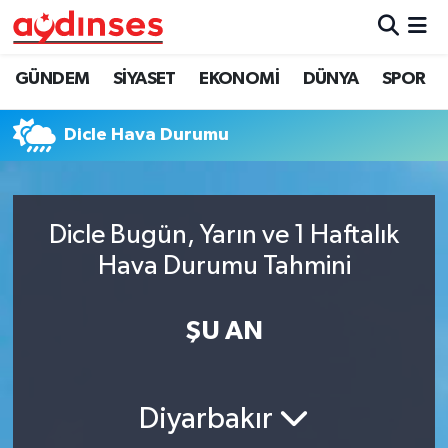
GÜNDEM
Nöbetçi Eczaneler
GÜNDEM
SİYASET
EKONOMİ
DÜNYA
SPOR
SİYASET
Hava Durumu
Dicle Hava Durumu
EKONOMİ
Aydin Namaz Vakitleri
DÜNYA
Trafik Durumu
Dicle Bugün, Yarın ve 1 Haftalık
Hava Durumu Tahmini
SPOR
Süper Lig Puan Durumu ve Fikstür
ŞU AN
MAGAZİN
Tüm Manşetler
YAŞAM
Son Dakika Haberleri
Diyarbakır
Haber Arşivi