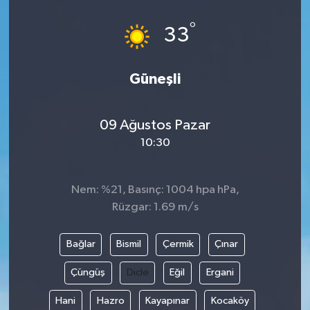
°
33
Güneşli
09 Ağustos Pazar
10:30
Nem: %21, Basınç: 1004 hpa hPa,
Rüzgar: 1.69 m/s
Bağlar
Bismil
Çermik
Çınar
Çüngüş
Dicle
Eğil
Ergani
Hani
Hazro
Kayapınar
Kocaköy