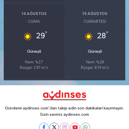
14 AĞUSTOS
15 AĞUSTOS
CUMA
CUMARTESI
°
°
29
28
Güneşli
Güneşli
Nem: %27
Nem: %28
Rüzgar: 3.81 m/s
Rüzgar: 8.19 m/s
Gündemi aydinses.com'dan takip edin son dakikalari kaçırmayın.
Sizin sesiniz aydinses.com