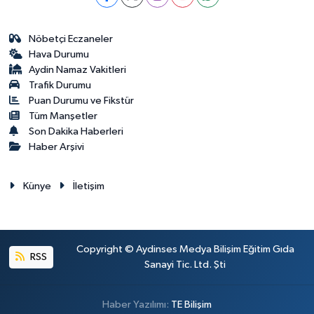
Nöbetçi Eczaneler
Hava Durumu
Aydin Namaz Vakitleri
Trafik Durumu
Puan Durumu ve Fikstür
Tüm Manşetler
Son Dakika Haberleri
Haber Arşivi
Künye
İletişim
Copyright © Aydinses Medya Bilişim Eğitim Gıda
RSS
Sanayi Tic. Ltd. Şti
Haber Yazılımı:
TE Bilişim