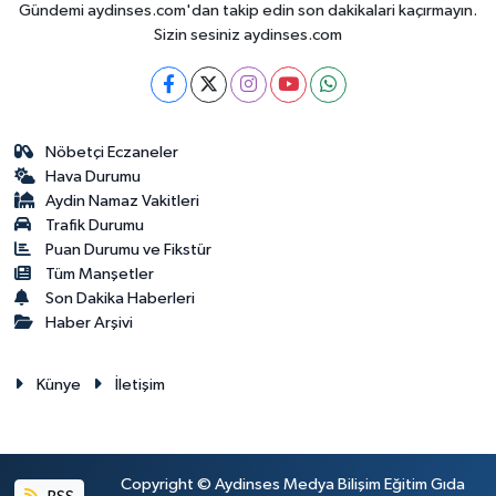
Gündemi aydinses.com'dan takip edin son dakikalari kaçırmayın.
Sizin sesiniz aydinses.com
Nöbetçi Eczaneler
Hava Durumu
Aydin Namaz Vakitleri
Trafik Durumu
Puan Durumu ve Fikstür
Tüm Manşetler
Son Dakika Haberleri
Haber Arşivi
Künye
İletişim
Copyright © Aydinses Medya Bilişim Eğitim Gıda