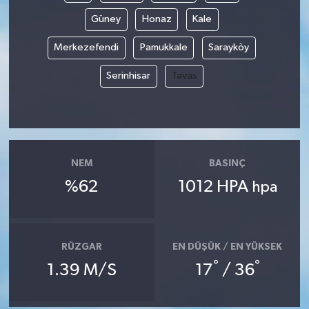
Güney
Honaz
Kale
Merkezefendi
Pamukkale
Sarayköy
Serinhisar
Tavas
NEM
BASINÇ
%62
1012 HPA
hpa
RÜZGAR
EN DÜŞÜK / EN YÜKSEK
°
°
1.39 M/S
17
/ 36