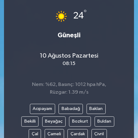
°
24
Güneşli
10 Ağustos Pazartesi
08:15
Nem: %62, Basınç: 1012 hpa hPa,
Rüzgar: 1.39 m/s
Acıpayam
Babadağ
Baklan
Bekilli
Beyağaç
Bozkurt
Buldan
Çal
Çameli
Çardak
Çivril