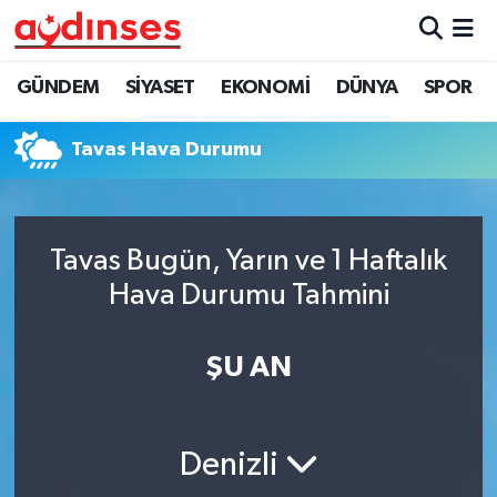
GÜNDEM
Nöbetçi Eczaneler
GÜNDEM
SİYASET
EKONOMİ
DÜNYA
SPOR
SİYASET
Hava Durumu
Tavas Hava Durumu
EKONOMİ
Aydin Namaz Vakitleri
DÜNYA
Trafik Durumu
Tavas Bugün, Yarın ve 1 Haftalık
Hava Durumu Tahmini
SPOR
Süper Lig Puan Durumu ve Fikstür
ŞU AN
MAGAZİN
Tüm Manşetler
YAŞAM
Son Dakika Haberleri
Denizli
Haber Arşivi