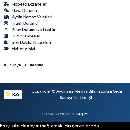
Nöbetçi Eczaneler
Hava Durumu
Aydin Namaz Vakitleri
Trafik Durumu
Puan Durumu ve Fikstür
Tüm Manşetler
Son Dakika Haberleri
Haber Arşivi
Künye
İletişim
Copyright © Aydinses Medya Bilişim Eğitim Gıda
RSS
Sanayi Tic. Ltd. Şti
Haber Yazılımı:
TE Bilişim
En iyi site deneyimi sağlamak için çerezlerden