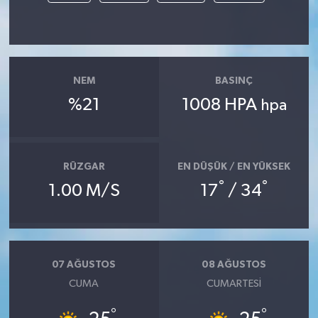
NEM
BASINÇ
%21
1008 HPA
hpa
RÜZGAR
EN DÜŞÜK / EN YÜKSEK
°
°
1.00 M/S
17
/ 34
07 AĞUSTOS
08 AĞUSTOS
CUMA
CUMARTESI
°
°