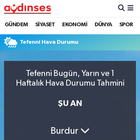
GÜNDEM
Nöbetçi Eczaneler
GÜNDEM
SİYASET
EKONOMİ
DÜNYA
SPOR
SİYASET
Hava Durumu
Tefenni Hava Durumu
EKONOMİ
Aydin Namaz Vakitleri
DÜNYA
Trafik Durumu
Tefenni Bugün, Yarın ve 1
Haftalık Hava Durumu Tahmini
SPOR
Süper Lig Puan Durumu ve Fikstür
ŞU AN
MAGAZİN
Tüm Manşetler
YAŞAM
Son Dakika Haberleri
Burdur
Haber Arşivi