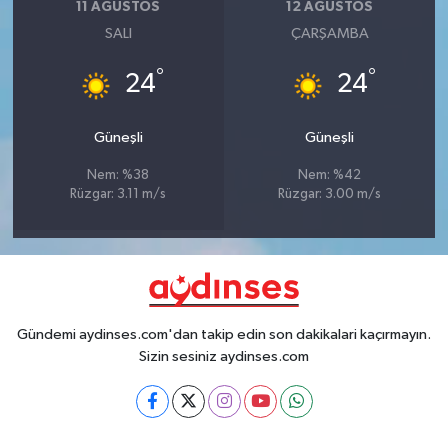
11 AĞUSTOS
12 AĞUSTOS
SALI
ÇARŞAMBA
°
°
24
24
Güneşli
Güneşli
Nem: %38
Nem: %42
Rüzgar: 3.11 m/s
Rüzgar: 3.00 m/s
Gündemi aydinses.com'dan takip edin son dakikalari kaçırmayın.
Sizin sesiniz aydinses.com