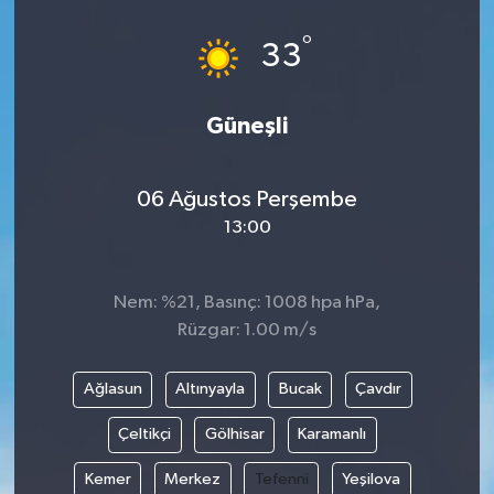
°
33
Güneşli
06 Ağustos Perşembe
13:00
Nem: %21, Basınç: 1008 hpa hPa,
Rüzgar: 1.00 m/s
Ağlasun
Altınyayla
Bucak
Çavdır
Çeltikçi
Gölhisar
Karamanlı
Kemer
Merkez
Tefenni
Yeşilova