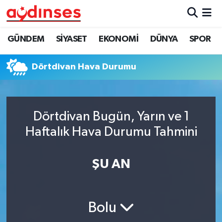
GÜNDEM
Nöbetçi Eczaneler
GÜNDEM
SİYASET
EKONOMİ
DÜNYA
SPOR
SİYASET
Hava Durumu
Dörtdivan Hava Durumu
EKONOMİ
Aydin Namaz Vakitleri
DÜNYA
Trafik Durumu
Dörtdivan Bugün, Yarın ve 1
Haftalık Hava Durumu Tahmini
SPOR
Süper Lig Puan Durumu ve Fikstür
ŞU AN
MAGAZİN
Tüm Manşetler
YAŞAM
Son Dakika Haberleri
Bolu
Haber Arşivi