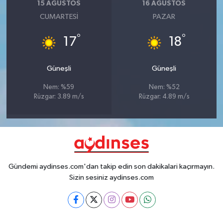
15 AĞUSTOS
16 AĞUSTOS
CUMARTESI
PAZAR
°
°
17
18
Güneşli
Güneşli
Nem: %59
Nem: %52
Rüzgar: 3.89 m/s
Rüzgar: 4.89 m/s
Gündemi aydinses.com'dan takip edin son dakikalari kaçırmayın.
Sizin sesiniz aydinses.com