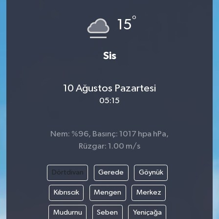
°
15
Sis
10 Ağustos Pazartesi
05:15
Nem: %96, Basınç: 1017 hpa hPa,
Rüzgar: 1.00 m/s
Dörtdivan
Gerede
Göynük
Kıbrıscık
Mengen
Merkez
Mudurnu
Seben
Yeniçağa