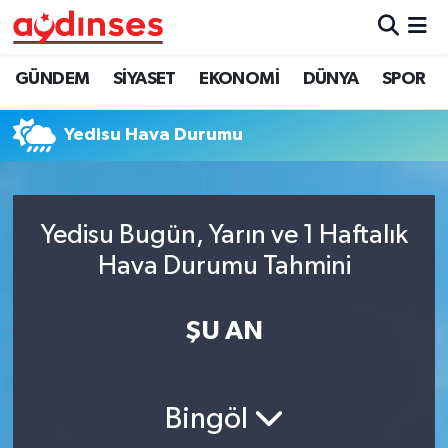
GÜNDEM
Nöbetçi Eczaneler
GÜNDEM
SİYASET
EKONOMİ
DÜNYA
SPOR
SİYASET
Hava Durumu
Yedisu Hava Durumu
EKONOMİ
Aydin Namaz Vakitleri
DÜNYA
Trafik Durumu
Yedisu Bugün, Yarın ve 1 Haftalık
Hava Durumu Tahmini
SPOR
Süper Lig Puan Durumu ve Fikstür
ŞU AN
MAGAZİN
Tüm Manşetler
YAŞAM
Son Dakika Haberleri
Bingöl
Haber Arşivi