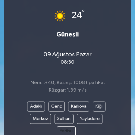
°
24
Güneşli
09 Ağustos Pazar
08:30
Nem: %40, Basınç: 1008 hpa hPa,
Rüzgar: 1.39 m/s
Adaklı
Genç
Karlıova
Kiğı
Merkez
Solhan
Yayladere
Yedisu