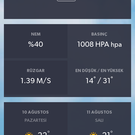
NEM
BASINÇ
%40
1008 HPA
hpa
RÜZGAR
EN DÜŞÜK / EN YÜKSEK
°
°
1.39 M/S
14
/ 31
10 AĞUSTOS
11 AĞUSTOS
PAZARTESI
SALI
°
°