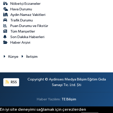
Nöbetçi Eczaneler
Hava Durumu
Aydin Namaz Vakitleri
Trafik Durumu
Puan Durumu ve Fikstür
Tüm Manşetler
Son Dakika Haberleri
Haber Arşivi
Künye
İletişim
Copyright © Aydinses Medya Bilişim Eğitim Gıda
RSS
Sanayi Tic. Ltd. Şti
Haber Yazılımı:
TE Bilişim
En iyi site deneyimi sağlamak için çerezlerden