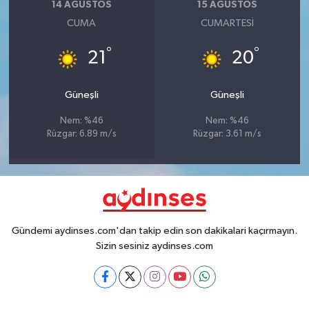
14 AĞUSTOS
15 AĞUSTOS
CUMA
CUMARTESI
°
°
21
20
Güneşli
Güneşli
Nem: %46
Nem: %46
Rüzgar: 6.89 m/s
Rüzgar: 3.61 m/s
Gündemi aydinses.com'dan takip edin son dakikalari kaçırmayın.
Sizin sesiniz aydinses.com