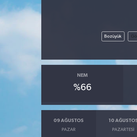
Bozüyük
Gö
NEM
%66
09 AĞUSTOS
10 AĞUSTO
PAZAR
PAZARTESI