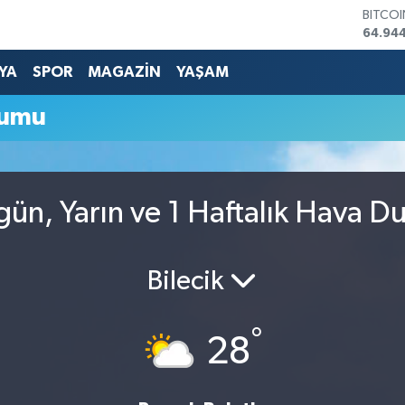
BITCO
64.94
DOLA
47,74
YA
SPOR
MAGAZİN
YAŞAM
EURO
55,25
rumu
STERLİ
64,481
GRAM 
6660.
BİST1
ün, Yarın ve 1 Haftalık Hava 
13.779
Bilecik
°
28