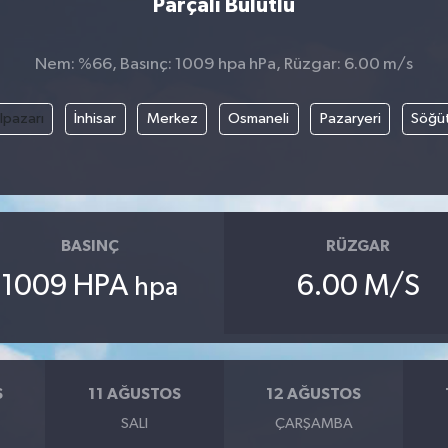
Parçalı Bulutlu
Nem: %66, Basınç: 1009 hpa hPa, Rüzgar: 6.00 m/s
lpazarı
İnhisar
Merkez
Osmaneli
Pazaryeri
Söğü
BASINÇ
RÜZGAR
1009 HPA
6.00 M/S
hpa
S
11 AĞUSTOS
12 AĞUSTOS
SALI
ÇARŞAMBA