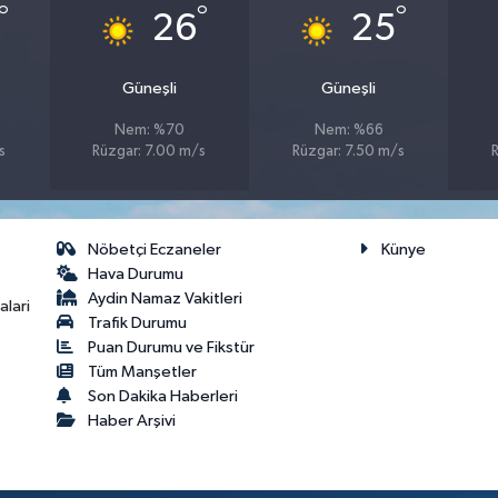
°
°
°
26
25
Güneşli
Güneşli
Nem: %70
Nem: %66
s
Rüzgar: 7.00 m/s
Rüzgar: 7.50 m/s
Nöbetçi Eczaneler
Künye
Hava Durumu
Aydin Namaz Vakitleri
lari
Trafik Durumu
Puan Durumu ve Fikstür
Tüm Manşetler
Son Dakika Haberleri
Haber Arşivi