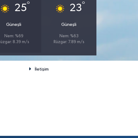
°
°
25
23
Güneşli
Güneşli
Nem: %69
Nem: %63
Rüzgar: 8.39 m/s
Rüzgar: 7.89 m/s
İletişim