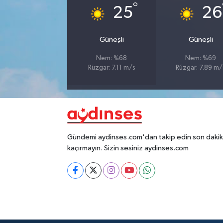
°
25
26
Güneşli
Güneşli
Nem: %68
Nem: %69
Rüzgar: 7.11 m/s
Rüzgar: 7.89 m/
Gündemi aydinses.com'dan takip edin son dakika
kaçırmayın. Sizin sesiniz aydinses.com