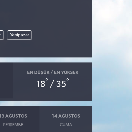
t
Yenipazar
EN DÜŞÜK / EN YÜKSEK
°
°
18
/ 35
13 AĞUSTOS
14 AĞUSTOS
PERŞEMBE
CUMA