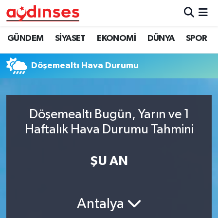
GÜNDEM
Nöbetçi Eczaneler
GÜNDEM
SİYASET
EKONOMİ
DÜNYA
SPOR
SİYASET
Hava Durumu
Döşemealtı Hava Durumu
EKONOMİ
Aydin Namaz Vakitleri
DÜNYA
Trafik Durumu
Döşemealtı Bugün, Yarın ve 1
Haftalık Hava Durumu Tahmini
SPOR
Süper Lig Puan Durumu ve Fikstür
ŞU AN
MAGAZİN
Tüm Manşetler
YAŞAM
Son Dakika Haberleri
Antalya
Haber Arşivi