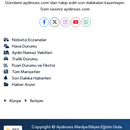
Gündemi aydinses.com'dan takip edin son dakikalari kaçırmayın.
Sizin sesiniz aydinses.com
Nöbetçi Eczaneler
Hava Durumu
Aydin Namaz Vakitleri
Trafik Durumu
Puan Durumu ve Fikstür
Tüm Manşetler
Son Dakika Haberleri
Haber Arşivi
Künye
İletişim
Copyright © Aydinses Medya Bilişim Eğitim Gıda