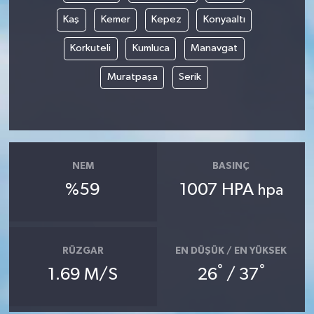
Kaş
Kemer
Kepez
Konyaaltı
Korkuteli
Kumluca
Manavgat
Muratpaşa
Serik
NEM
BASINÇ
%59
1007 HPA
hpa
RÜZGAR
EN DÜŞÜK / EN YÜKSEK
°
°
1.69 M/S
26
/ 37