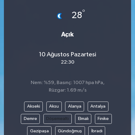
°
28
Açık
10 Ağustos Pazartesi
22:30
Nem: %59, Basınç: 1007 hpa hPa,
Rüzgar: 1.69 m/s
Akseki
Aksu
Alanya
Antalya
Demre
Döşemealtı
Elmalı
Finike
Gazipaşa
Gündoğmuş
İbradı