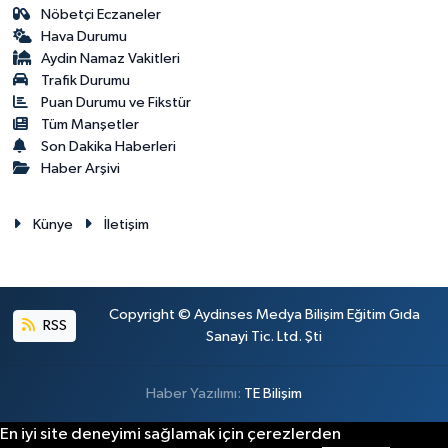
Nöbetçi Eczaneler
Hava Durumu
Aydin Namaz Vakitleri
Trafik Durumu
Puan Durumu ve Fikstür
Tüm Manşetler
Son Dakika Haberleri
Haber Arşivi
Künye
İletişim
Copyright © Aydinses Medya Bilişim Eğitim Gıda
RSS
Sanayi Tic. Ltd. Şti
Haber Yazılımı:
TE Bilişim
En iyi site deneyimi sağlamak için çerezlerden