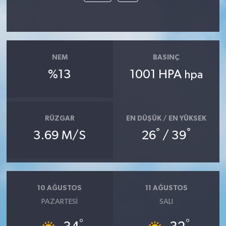
NEM
BASINÇ
%13
1001 HPA
hpa
RÜZGAR
EN DÜŞÜK / EN YÜKSEK
°
°
3.69 M/S
26
/ 39
10 AĞUSTOS
11 AĞUSTOS
PAZARTESI
SALI
°
°