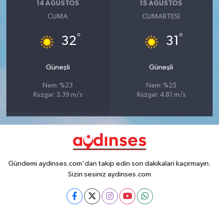
14 AĞUSTOS
15 AĞUSTOS
CUMA
CUMARTESI
°
°
32
31
Güneşli
Güneşli
Nem: %23
Nem: %25
Rüzgar: 3.39 m/s
Rüzgar: 4.81 m/s
Gündemi aydinses.com'dan takip edin son dakikalari kaçırmayın.
Sizin sesiniz aydinses.com