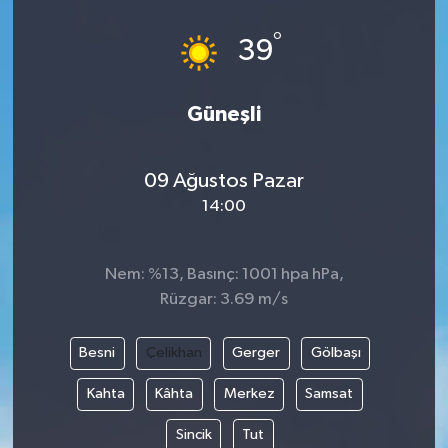
°
39
Güneşli
09 Ağustos Pazar
14:00
Nem: %13, Basınç: 1001 hpa hPa,
Rüzgar: 3.69 m/s
Besni
Çelikhan
Gerger
Gölbaşı
Kahta
Kâhta
Merkez
Samsat
Sincik
Tut