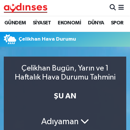
GÜNDEM
Nöbetçi Eczaneler
GÜNDEM
SİYASET
EKONOMİ
DÜNYA
SPOR
SİYASET
Hava Durumu
Çelikhan Hava Durumu
EKONOMİ
Aydin Namaz Vakitleri
DÜNYA
Trafik Durumu
Çelikhan Bugün, Yarın ve 1
Haftalık Hava Durumu Tahmini
SPOR
Süper Lig Puan Durumu ve Fikstür
ŞU AN
MAGAZİN
Tüm Manşetler
YAŞAM
Son Dakika Haberleri
Adıyaman
Haber Arşivi